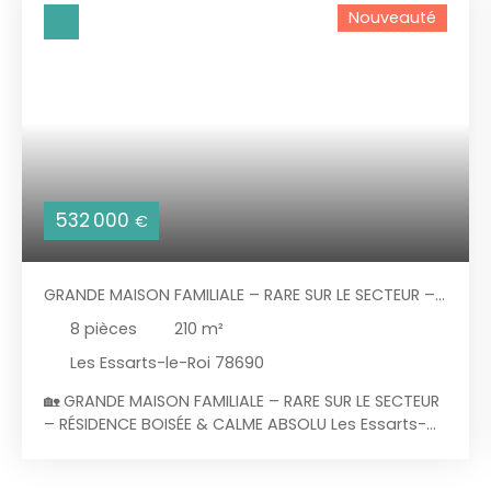
Nouveauté
532 000
€
GRANDE MAISON FAMILIALE – RARE SUR LE SECTEUR –
RÉSIDENCE BOISÉE & CALME ABSOLU 210 M²
8
pièces
210
m²
HABITABLES – 1082 M² DE TERRAIN
Les Essarts-le-Roi 78690
🏡 GRANDE MAISON FAMILIALE – RARE SUR LE SECTEUR
– RÉSIDENCE BOISÉE & CALME ABSOLU Les Essarts-
le-Roi (78690) – 210 m² habitables – 1082 m² de
terrain MORVAN Immobilier vous présente une