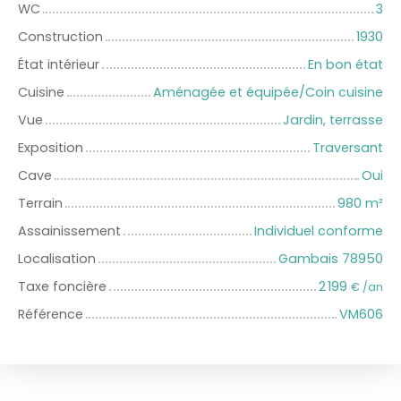
WC
3
Construction
1930
État intérieur
En bon état
Cuisine
Aménagée et équipée/Coin cuisine
Vue
Jardin, terrasse
Exposition
Traversant
Cave
Oui
Terrain
980
m²
Assainissement
Individuel conforme
Localisation
Gambais 78950
Taxe foncière
2 199
€ /an
Référence
VM606