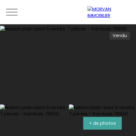
Vendu
Menu
Estimation
0189279400
+ de photos