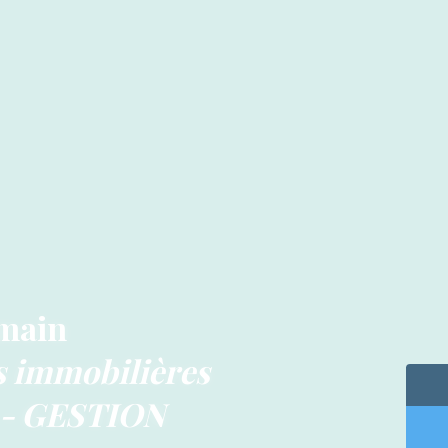
 main
es immobilières
- GESTION