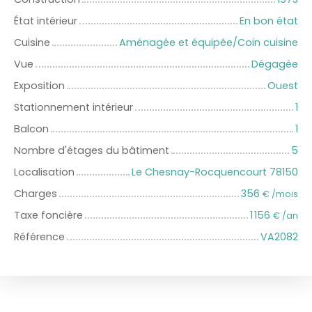
État intérieur
En bon état
Cuisine
Aménagée et équipée/Coin cuisine
Vue
Dégagée
Exposition
Ouest
Stationnement intérieur
1
Balcon
1
Nombre d'étages du bâtiment
5
Localisation
Le Chesnay-Rocquencourt 78150
Charges
356
€ /mois
Taxe foncière
1 156
€ /an
Référence
VA2082