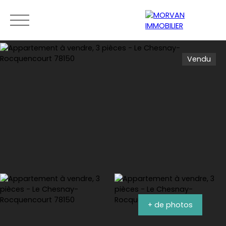
Vendu
Menu
Estimation
0189279400
+ de photos